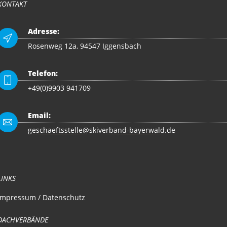
KONTAKT
Adresse:
Rosenweg 12a, 94547 Iggensbach
Telefon:
+49(0)9903 941709
Email:
geschaeftsstelle@skiverband-bayerwald.de
LINKS
Impressum / Datenschutz
DACHVERBÄNDE