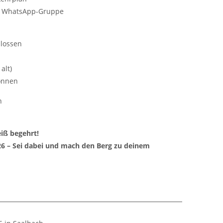
r WhatsApp-Gruppe
hlossen
alt)
Können
n
eiß begehrt!
26 – Sei dabei und mach den Berg zu deinem