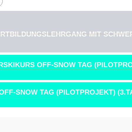
FORTBILDUNGSLEHRGANG MIT SCHWE
RSKIKURS OFF-SNOW TAG (PILOTPROJ
OFF-SNOW TAG (PILOTPROJEKT) (3.T