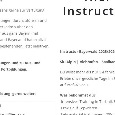
Instruc
sens gerne zur Verfügung.
ildungen durchzuführen und
er jedoch über den
r aus ganz Bayern (mit
and Bayerwald hat explizit
bestehenden, jetzt inaktiven,
Instructor Bayerwald 2025/202
Ski Alpin | Viehhofen – Saalbac
erungen und zu Aus- und
 Fortbildungen.
Du willst mehr als nur Ski fahr
Erlebe unvergessliche Tage im S
auf Profi-Niveau.
ildung gerne weiter:
Was bekommst du?
Intensives Training in Technik
l
Praxis auf Top-Pisten
iosigl@gmx.de
Lehrmaterial inkl. neuem DSV-