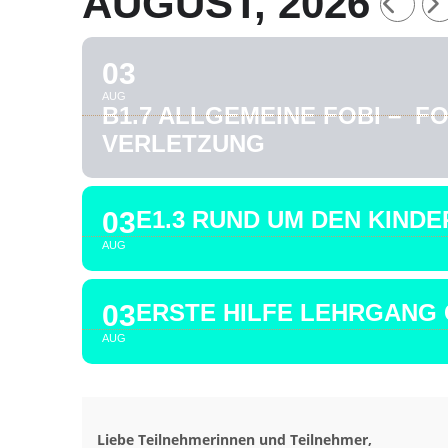
AUGUST, 2026
03
AUG
B1.7 ALLGEMEINE FOBI – 
VERLETZUNG
03
E1.3 RUND UM DEN KINDE
AUG
03
ERSTE HILFE LEHRGANG 
AUG
Liebe Teilnehmerinnen und Teilnehmer,