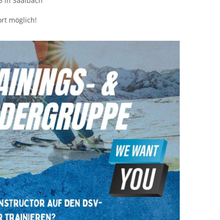
6 in Saalbach
rt möglich!