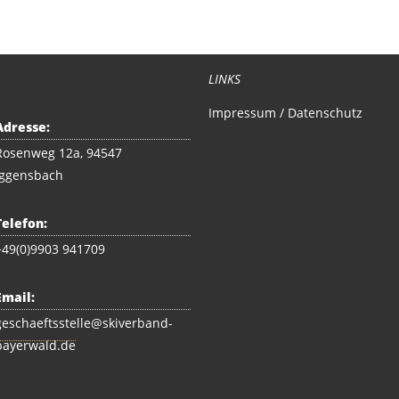
LINKS
Impressum / Datenschutz
Adresse:
Rosenweg 12a, 94547
Iggensbach
Telefon:
+49(0)9903 941709
Email:
geschaeftsstelle@skiverband-
bayerwald.de