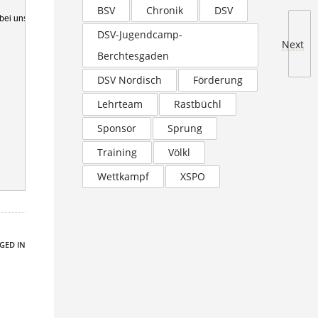
BSV
Chronik
DSV
ei uns ist jeder willkommen“, macht der SC-Chef deutlich. 
DSV-Jugendcamp-
Next
Berchtesgaden
DSV Nordisch
Förderung
Lehrteam
Rastbüchl
Sponsor
Sprung
Training
Völkl
Wettkampf
XSPO
GED IN