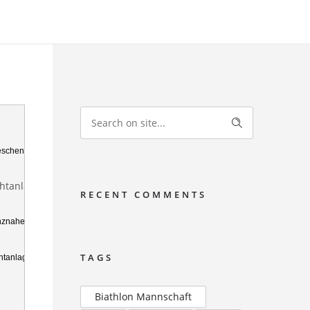
s Geschenk an die Gemeinde Hinterschmiding und den ehrenamtlichen Betreiber, dem
chtanlage, wie Euregio-Geschäftsführer Kaspar Sammer erklärt.

RECENT COMMENTS
znahen Lift wieder auf Vordermann zu bringen und attraktiven 
TAGS
anlage installiert werden.“
Biathlon Mannschaft