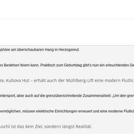
mosphäre am überschaubaren Hang in Herzogsreut. 
iges Bestehen feiern kann. Praktisch zum Geburtstag gibt’s nun ein erleuchtende
ze, Kubova Hut – erhält auch der Mühlberg-Lift eine modern Flutli
 Wintersport, aber auch auf die grenzüberschreitende Zusammenarbeit: „Um den gren
ermöglichen, müssen elektrische Einrichtungen erneuert und eine moderne Flutlicht
hl ist das kein Ziel, sondern längst Realität.
