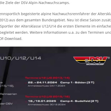
d die Ziele der DSV-Alpin-Nachwuchscamps.
kirennsportlich begeisterte alpine Nachwuchsrennfahrer der Altersk
/2012) aus dem gesamten Bundesgebiet. Neu ist diese Saison zusät
Sportler der Altersklasse U12/U14 die ersten Elemente im einfach
begleitet werden. Weitere Informationen u.a. zu den Terminen un
PDF-Download.