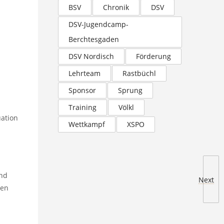
BSV
Chronik
DSV
DSV-Jugendcamp-
Berchtesgaden
DSV Nordisch
Förderung
Lehrteam
Rastbüchl
Sponsor
Sprung
Training
Völkl
uation
Wettkampf
XSPO
und
Next
hen