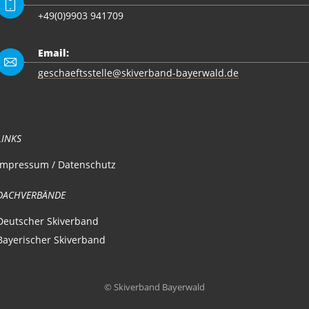
+49(0)9903 941709
Email:
geschaeftsstelle@skiverband-bayerwald.de
LINKS
Impressum / Datenschutz
DACHVERBÄNDE
Deutscher Skiverband
Bayerischer Skiverband
© Skiverband Bayerwald