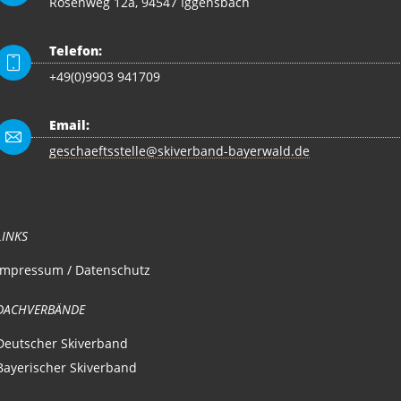
Rosenweg 12a, 94547 Iggensbach
Telefon:
+49(0)9903 941709
Email:
geschaeftsstelle@skiverband-bayerwald.de
LINKS
Impressum / Datenschutz
DACHVERBÄNDE
Deutscher Skiverband
Bayerischer Skiverband