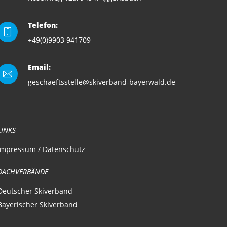
Telefon:
+49(0)9903 941709
Email:
geschaeftsstelle@skiverband-bayerwald.de
LINKS
Impressum / Datenschutz
DACHVERBÄNDE
Deutscher Skiverband
Bayerischer Skiverband