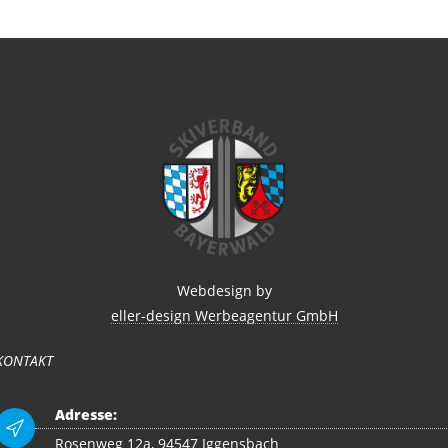
Webdesign by
eller-design Werbeagentur GmbH
KONTAKT
Adresse:
Rosenweg 12a, 94547 Iggensbach