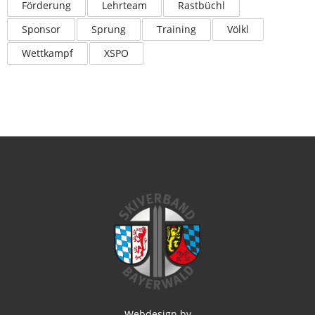
Förderung
Lehrteam
Rastbüchl
Sponsor
Sprung
Training
Völkl
Wettkampf
XSPO
Webdesign by