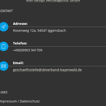
eller-design Werbeagentur GmbH
KONTAKT
Adresse:
Rosenweg 12a, 94547 Iggensbach
Telefon:
+49(0)9903 941709
Email:
geschaeftsstelle@skiverband-bayerwald.de
LINKS
Impressum / Datenschutz