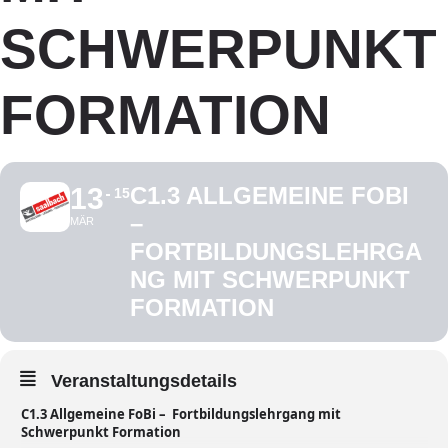
SCHWERPUNKT
FORMATION
13
C1.3 ALLGEMEINE FOBI
15
–
MÄR
FORTBILDUNGSLEHRGA
NG MIT SCHWERPUNKT
FORMATION
Veranstaltungsdetails
C1.3 Allgemeine FoBi – Fortbildungslehrgang mit
Schwerpunkt Formation