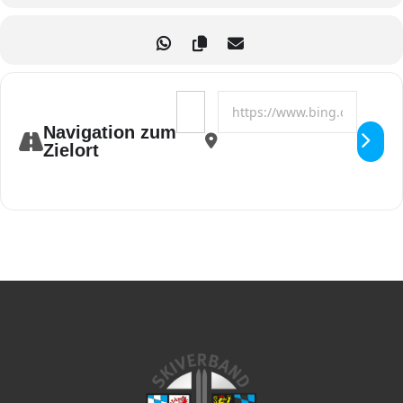
Durch das Fortbildungsprogramm werden neueste Themen und
Erkenntnisse aus dem Lehrwesen (neuer Lehrplan)
aufgegriffen und mit bestehendem Wissen weiterentwickelt und
gezielt angewendet. Technik und Methodik für den vielseitigen
Skilehrer in der Praxis
Address - BWA-F-331 - A2 Instructor - 
Destination Address - BWA-F-33
Navigation zum
Organisation:
Zielort
Organisatorische Infos folgen rechtzeitig per Mail
Keine Hotelbuchung durch den SVBW
Unterkunftsempfehlung:
Jugendgästehaus Ulrichsberg
E-Mail:
jgh@alom.at
Telefon: +43 7288 7046 oder +43 664 1045748
Webseite:
www.jugendgaestehaus-ulrichsberg.at
Ereignishaus Holzschlag in Klaffer am Hochficht