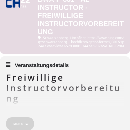
22
INSTRUCTOR -
FEB
FREIWILLIGE
INSTRUCTORVORBEREIT
UNG
Schwarzenberg- Hochficht
, https://www.bing.com/sea
q=schwarzenberg++hochficht&qs=n&form=QBRE&sp=-1
24&sk=&cvid=AA579308BF3447A6907A5ADABC296E9B
Veranstaltungsdetails
Freiwillige
Instructorvorbereitu
ng
BWA-F-331
A2 Instructor
MEHR