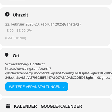
Veranstaltung
Freiwillige Instructorvorbereitung
Uhrzeit
22. Februar 2025
-
23. Februar 2025
(Ganztags)
Disziplin
Ski Alpin
8:00 - 16:00 Uhr
Lehrgangsort
Hochficht- Schwarzenberg
(GMT+01:00)
Kontakt
mario.sigl@skiverband-bayerwald.de
Ort
Idee:
Schwarzenberg- Hochficht
2 Tage mit Blick auf die Technik und Verständnis für die Methodik als
https://www.bing.com/search?
Voraussetzung mit neuem Lehrplan für einen erfolgreichen und
q=schwarzenberg++hochficht&qs=n&form=QBRE&sp=-1&ghc=1&lq=0&p
guten Instructorlehrgang!
24&sk=&cvid=AA579308BF3447A6907A5ADABC296E9B&ghsh=0&ghacc=
Die Vereine im Skiverband Bayerwald sind die wesentliche Basis für
WEITERE VERANSTALTUNGEN
Skikurse und Aktivitäten im gesamten Winter.
Übungsleiter und Instruktoren bilden den Motor dieser
Maßnahmen und haben eine fundierte Qualifikation durch ihre
Ausbildung erworben.
KALENDER
GOOGLE-KALENDER