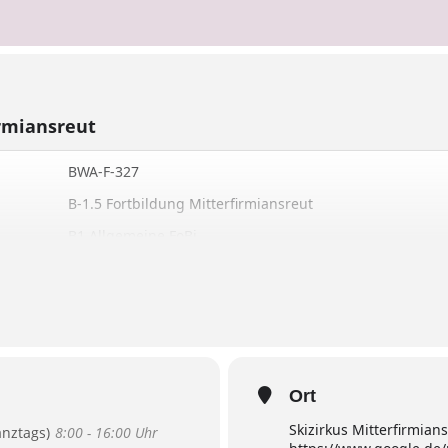
irmiansreut
BWA-F-327
B-1.5 Fortbildung Mitterfirmiansreut
B1 Allgemeine FoBi
2 Tage
Ski Alpin
Mitterfirmiansreut
Ort
mario.sigl@skiverband-bayerwald.de
Skizirkus Mitterfirmian
anztags)
8:00 - 16:00 Uhr