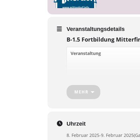
Veranstaltungsdetails
B-1.5 Fortbildung Mitterf
Veranstaltung
MEHR
Disziplin
Lehrgangsort
Kontakt
Uhrzeit
8. Februar 2025
-
9. Februar 2025
(G
Weitere Informationen: