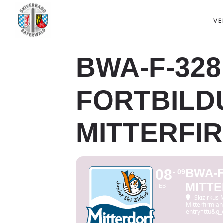
VE
BWA-F-328 
FORTBILD
MITTERFI
08
BWA-F
09
MITTE
FEB
Skizirkus 
Mitterfirmi
entry=ttu&