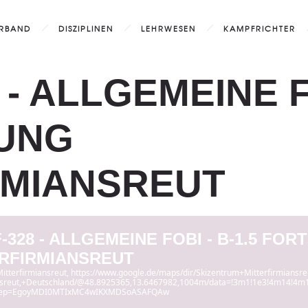
RBAND
DISZIPLINEN
LEHRWESEN
KAMPFRICHTER
- ALLGEMEINE FO
UNG
RMIANSREUT
-328 - ALLGEMEINE FOBI - B-1.5 FO
RFIRMIANSREUT
Mitterfirmiansreut
, https://www.google.de/maps/dir/Skizentrum+Mitterfirmiansre
ansreut,+Deutschland/@48.8925365,13.6467982,1004m/data=!3m1!1e3!4m14!
g_ep=EgoyMDI0MTIxMC4wIKXMDSoASAFQAw