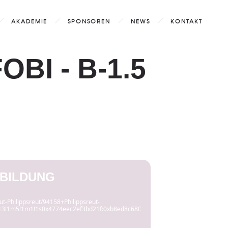
AKADEMIE
SPONSOREN
NEWS
KONTAKT
BI - B-1.5
RTBILDUNG
ut-Philippsreut/94158+Philippsreut-
4m13!1m5!1m1!1s0x4774eec2ef3bd21f:0xb8ed8c6805c88564!2m2!1d13.6487535!