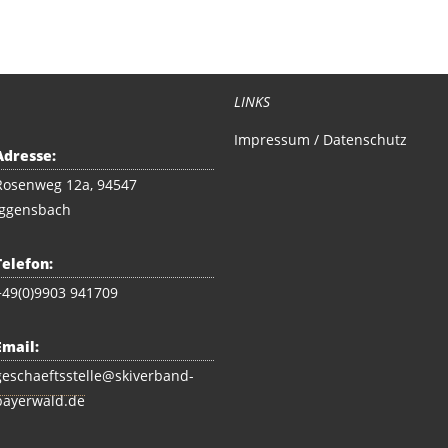
g selber an der Kasse zurück geben. Nicht genutzte Liftkarten bi
LINKS
Impressum / Datenschutz
Adresse:
Rosenweg 12a, 94547
Iggensbach
Telefon:
+49(0)9903 941709
Email:
geschaeftsstelle@skiverband-
bayerwald.de