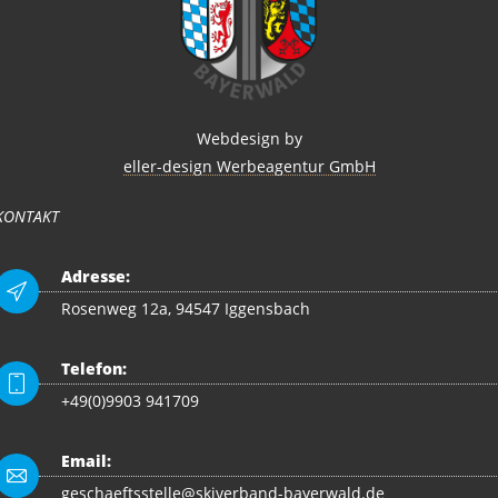
Webdesign by
eller-design Werbeagentur GmbH
KONTAKT
Adresse:
Rosenweg 12a, 94547 Iggensbach
Telefon:
+49(0)9903 941709
Email:
geschaeftsstelle@skiverband-bayerwald.de