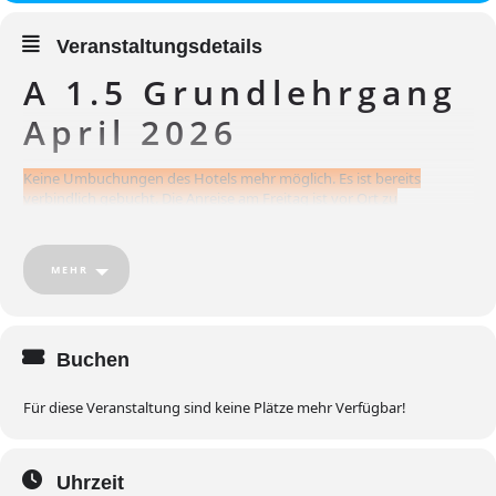
Veranstaltungsdetails
A 1.5 Grundlehrgang
April 2026
Keine Umbuchungen des Hotels mehr möglich. Es ist bereits
verbindlich gebucht. Die Anreise am Freitag ist vor Ort zu
begleichen!
Veranstaltungsdetails
MEHR
Disziplin: Ski alpin
Lehrgangsort : Saalbach/ Kitzsteinhorn
Termin: 04.04.2026-09.04.2026
Buchen
Lehrgangseröffnung 8:30Uhr an der Kasse
Für diese Veranstaltung sind keine Plätze mehr Verfügbar!
Veranstaltungsnummer: BWA-F- 367
Hotel: Hotel Oberwirt Viehhofen
Uhrzeit
Kontakt
mario.sigl@skiverband-bayerwald.de