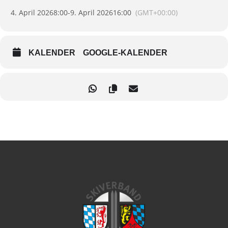
4. April 2026
8:00
-
9. April 2026
16:00
(GMT+00:00)
Grundlehrgang
Der Grundlehrgang ist die Voraussetzung zur Teilnahme am
KALENDER
GOOGLE-KALENDER
Aufbaulehrgang
Organisation
:
Infos folgen per Einladung
Der Preis der Liftkarte (5 Tagesticket ca. 300€) kann sich noch
ändern!
Hotel Oberwirt Viehhofen (82 € pro Person/ Nacht)
Anreise/ Treffpunkt: Samstag 04.04.2025 9:30
Uhr Kitzsteinhorn Talstation
Abreise: Mittwoch 08.04.2026 nach dem Lehrgang ohne
Zeugnisübergabe (erfolgt per E-Mail) oder Donnerstag 09.04.2026
mit Zeugnisübergabe vor Ort
Hinweis und Empfehlung: